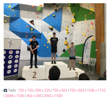
Taille :
150 × 150
|
300 × 225
|
750 × 563
|
750 × 563
|
1536 × 1152
|
2048 × 1536
|
360 × 240
|
2560 × 1920