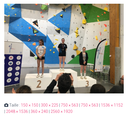
Taille :
150 × 150
|
300 × 225
|
750 × 563
|
750 × 563
|
1536 × 1152
|
2048 × 1536
|
360 × 240
|
2560 × 1920