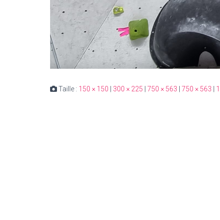
Taille :
150 × 150
|
300 × 225
|
750 × 563
|
750 × 563
|
1