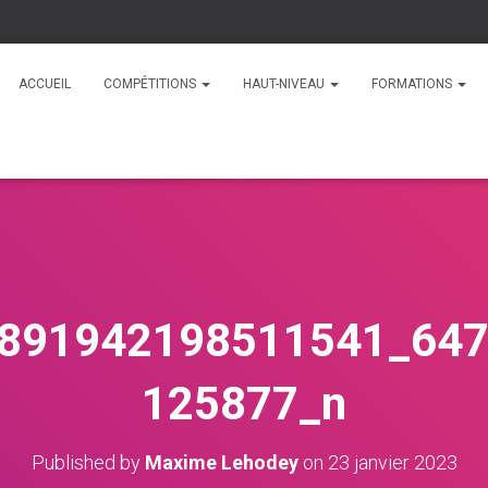
ACCUEIL
COMPÉTITIONS
HAUT-NIVEAU
FORMATIONS
891942198511541_64
125877_n
Published by
Maxime Lehodey
on
23 janvier 2023