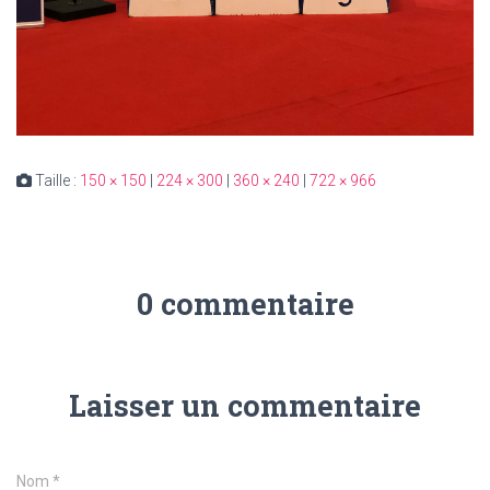
Taille :
150 × 150
|
224 × 300
|
360 × 240
|
722 × 966
0 commentaire
Laisser un commentaire
Nom
*