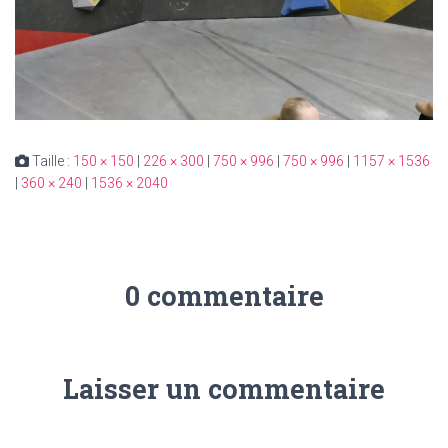
Taille :
150 × 150
|
226 × 300
|
750 × 996
|
750 × 996
|
1157 × 1536
|
360 × 240
|
1536 × 2040
0 commentaire
Laisser un commentaire