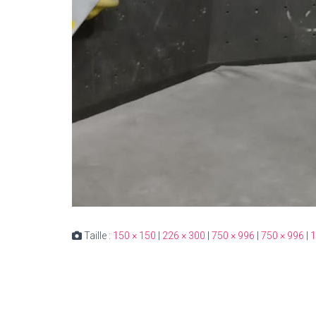
Taille :
150 × 150
|
226 × 300
|
750 × 996
|
750 × 996
|
1