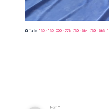
Taille :
150 × 150
|
300 × 226
|
750 × 564
|
750 × 565
|
1
Nom
*