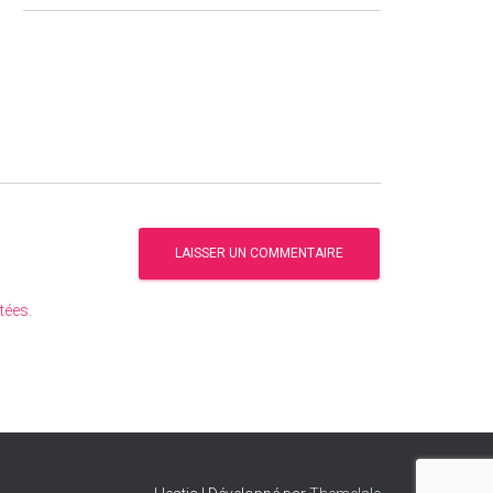
itées
.