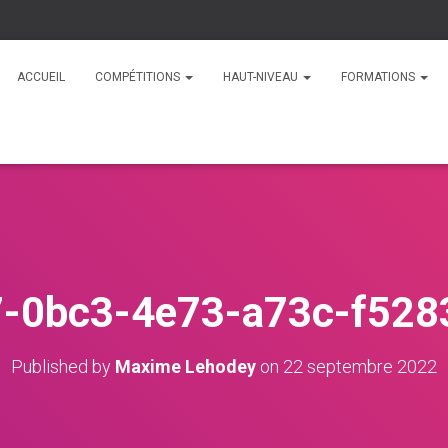
ACCUEIL
COMPÉTITIONS
HAUT-NIVEAU
FORMATIONS
-0bc3-4e73-a73c-f52
Published by
Maxime Lehodey
on
22 septembre 2022