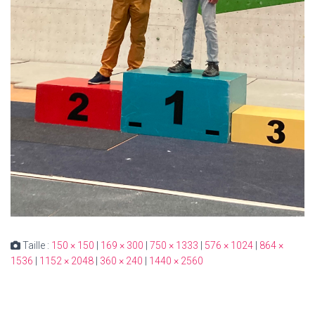
Taille :
150 × 150
|
169 × 300
|
750 × 1333
|
576 × 1024
|
864 ×
1536
|
1152 × 2048
|
360 × 240
|
1440 × 2560