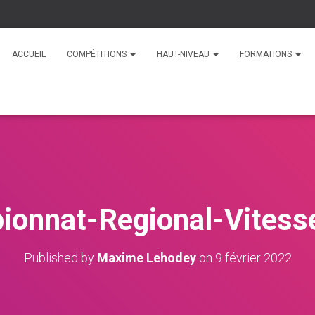
ACCUEIL
COMPÉTITIONS
HAUT-NIVEAU
FORMATIONS
ionnat-Regional-Vitess
Published by
Maxime Lehodey
on
9 février 2022