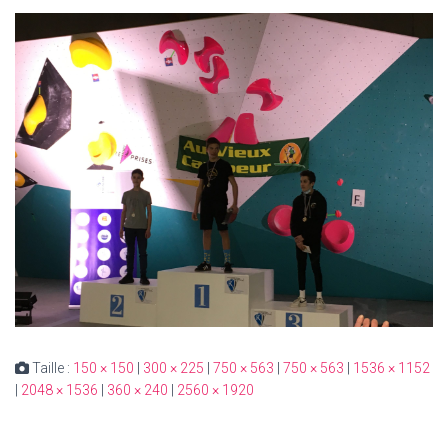
Taille :
150 × 150
|
300 × 225
|
750 × 563
|
750 × 563
|
1536 × 1152
|
2048 × 1536
|
360 × 240
|
2560 × 1920