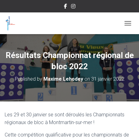
OUVRI
Résultats Championnat régional de
bloc 2022
Published by
Maxime Lehodey
on
31 janvier 2022
Les 29 et 30 janvier se sont déroulés les Championnats
régionaux de bloc à Montmartin-sur-mer !
Cette compétition qualificative pour les championnats de