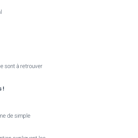
al
re sont à retrouver
 !
rme de simple