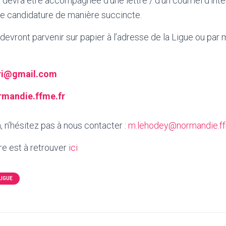
ra être accompagnée d’une lettre / d’un courriel d’inten
te candidature de manière succincte.
ront parvenir sur papier à l’adresse de la Ligue ou par 
ri@gmail.com
mandie.ffme.fr
, n’hésitez pas à nous contacter :
m.lehodey@normandie.ff
re est à retrouver
ici
LIGUE