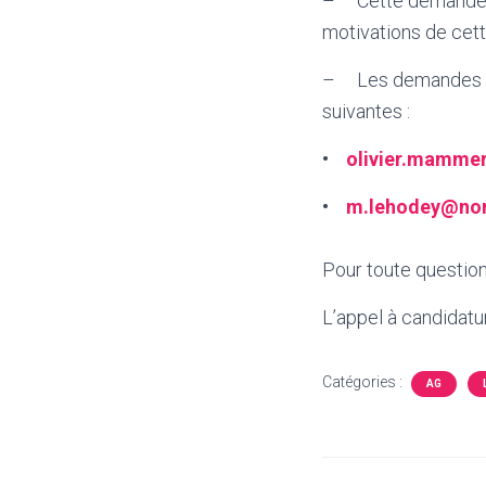
– Cette demande dev
motivations de cet
– Les demandes dev
suivantes :
•
olivier.mamme
•
m.lehodey@nor
Pour toute question
L’appel à candidatu
Catégories :
AG