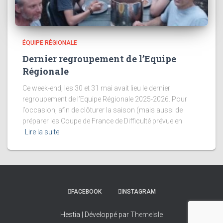
ÉQUIPE RÉGIONALE
Dernier regroupement de l’Equipe
Régionale
Ce week-end, les 30 et 31 mai avait lieu le dernier
regroupement de l’Equipe Régionale 2025-2026. Pour
l’occasion, afin de clôturer la saison (mais aussi de
préparer les Coupe de France de Difficulté prévue en
Lire la suite
FACEBOOK
INSTAGRAM
Hestia | Développé par
ThemeIsle