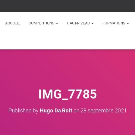
ACCUEIL
COMPÉTITIONS
HAUT-NIVEAU
FORMATIONS
IMG_7785
Published by
Hugo Da Roit
on
28 septembre 2021