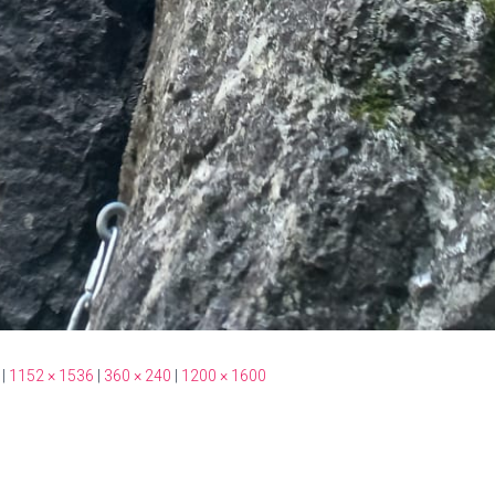
|
1152 × 1536
|
360 × 240
|
1200 × 1600