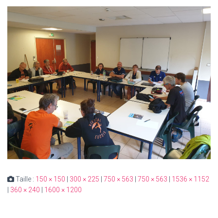
Taille :
150 × 150
|
300 × 225
|
750 × 563
|
750 × 563
|
1536 × 1152
|
360 × 240
|
1600 × 1200