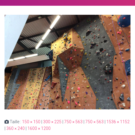
Taille :
150 × 150
|
300 × 225
|
750 × 563
|
750 × 563
|
1536 × 1152
|
360 × 240
|
1600 × 1200