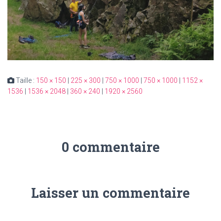
Taille :
150 × 150
|
225 × 300
|
750 × 1000
|
750 × 1000
|
1152 ×
1536
|
1536 × 2048
|
360 × 240
|
1920 × 2560
0 commentaire
Laisser un commentaire