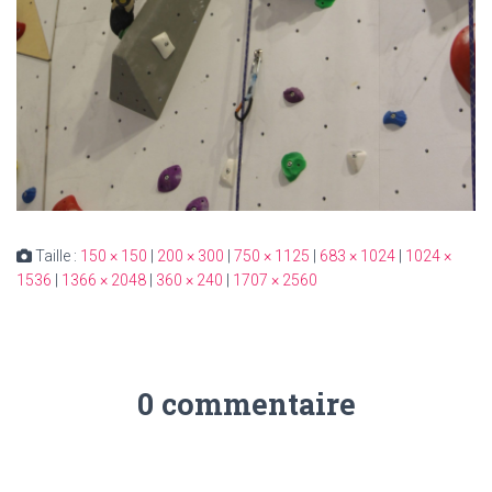
Taille :
150 × 150
|
200 × 300
|
750 × 1125
|
683 × 1024
|
1024 ×
1536
|
1366 × 2048
|
360 × 240
|
1707 × 2560
0 commentaire