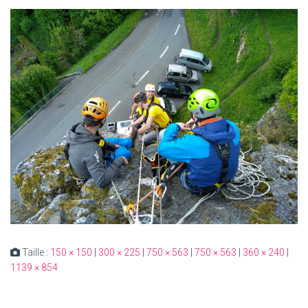
Taille :
150 × 150
|
300 × 225
|
750 × 563
|
750 × 563
|
360 × 240
|
1139 × 854