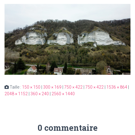
Taille :
150 × 150
|
300 × 169
|
750 × 422
|
750 × 422
|
1536 × 864
|
2048 × 1152
|
360 × 240
|
2560 × 1440
0 commentaire