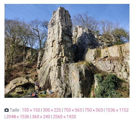
Taille :
150 × 150
|
300 × 225
|
750 × 563
|
750 × 563
|
1536 × 1152
|
2048 × 1536
|
360 × 240
|
2560 × 1920