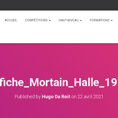
ACCUEIL
COMPÉTITIONS
HAUT-NIVEAU
FORMATIONS
fiche_Mortain_Halle_1
Published by
Hugo Da Roit
on
22 avril 2021