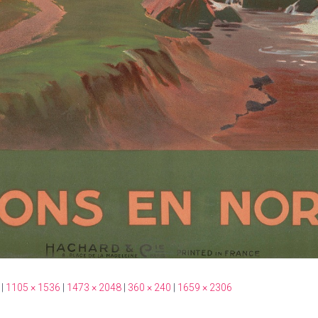
|
1105 × 1536
|
1473 × 2048
|
360 × 240
|
1659 × 2306