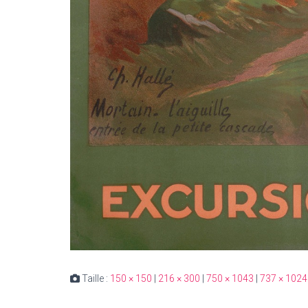
Taille :
150 × 150
|
216 × 300
|
750 × 1043
|
737 × 1024