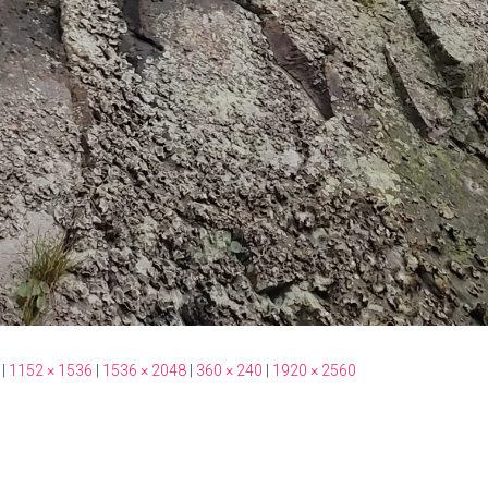
|
1152 × 1536
|
1536 × 2048
|
360 × 240
|
1920 × 2560