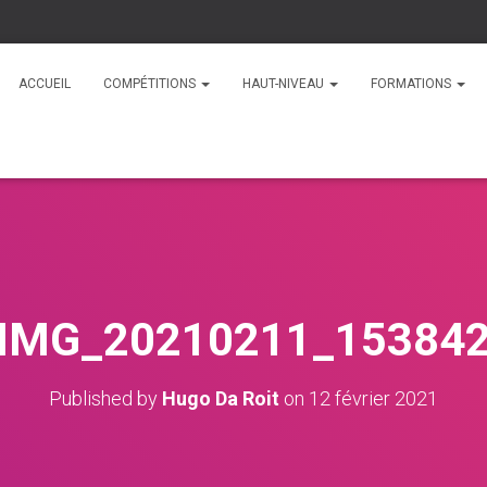
ACCUEIL
COMPÉTITIONS
HAUT-NIVEAU
FORMATIONS
IMG_20210211_15384
Published by
Hugo Da Roit
on
12 février 2021