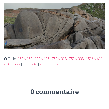
Taille :
150 × 150
|
300 × 135
|
750 × 338
|
750 × 338
|
1536 × 691
|
2048 × 922
|
360 × 240
|
2560 × 1152
0 commentaire