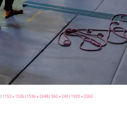
|
1152 × 1536
|
1536 × 2048
|
360 × 240
|
1920 × 2560