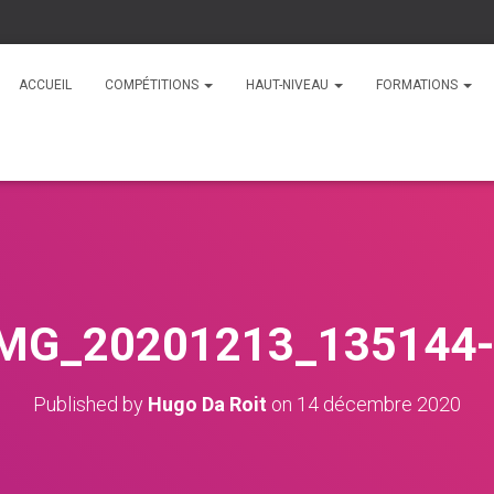
ACCUEIL
COMPÉTITIONS
HAUT-NIVEAU
FORMATIONS
MG_20201213_135144
Published by
Hugo Da Roit
on
14 décembre 2020