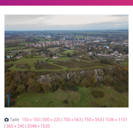
Taille :
150 × 150
|
300 × 225
|
750 × 563
|
750 × 563
|
1536 × 1151
|
360 × 240
|
2048 × 1535