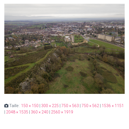
Taille :
150 × 150
|
300 × 225
|
750 × 563
|
750 × 562
|
1536 × 1151
|
2048 × 1535
|
360 × 240
|
2560 × 1919