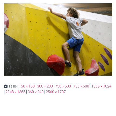
Taille :
150 × 150
|
300 × 200
|
750 × 500
|
750 × 500
|
1536 × 1024
|
2048 × 1365
|
360 × 240
|
2560 × 1707