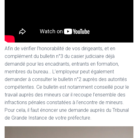
Afin de vérifier l’honorabilité de vos dirigeants, et en
complément du bulletin n°3 du casier judiciaire déjà
demandé pour les encadrants, entrants en formation,
membres du bureau… L’employeur peut également
demander à consulter le bulletin n°2 auprès des autorités
compétentes. Ce bulletin est notamment conseillé pour le
travail auprès des mineurs car il recoupe l’ensemble des
infractions pénales constatées à l’encontre de mineurs.
Pour cela, il faut énoncer une demande auprès du Tribunal
de Grande Instance de votre préfecture.