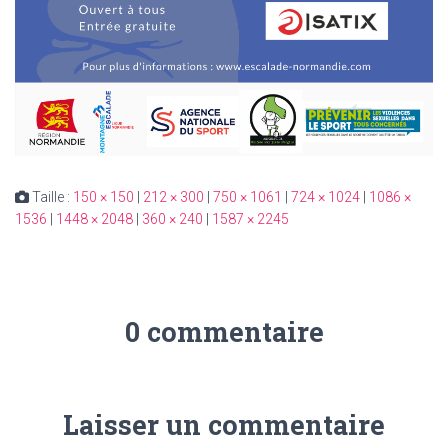
Taille :
150 × 150
|
212 × 300
|
750 × 1061
|
724 × 1024
|
1086 ×
1536
|
1448 × 2048
|
360 × 240
|
1587 × 2245
0 commentaire
Laisser un commentaire