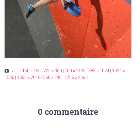
Taille :
150 × 150
|
200 × 300
|
750 × 1125
|
683 × 1024
|
1024 ×
1536
|
1365 × 2048
|
360 × 240
|
1706 × 2560
0 commentaire