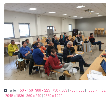
Taille :
150 × 150
|
300 × 225
|
750 × 563
|
750 × 563
|
1536 × 1152
|
2048 × 1536
|
360 × 240
|
2560 × 1920