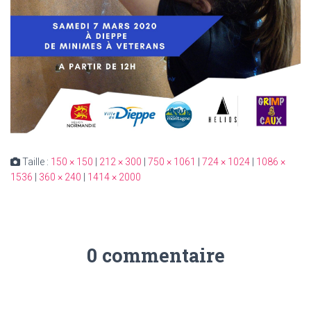
Taille :
150 × 150
|
212 × 300
|
750 × 1061
|
724 × 1024
|
1086 ×
1536
|
360 × 240
|
1414 × 2000
0 commentaire