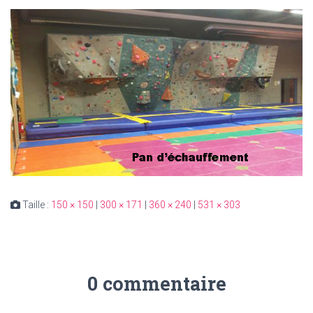
Taille :
150 × 150
|
300 × 171
|
360 × 240
|
531 × 303
0 commentaire