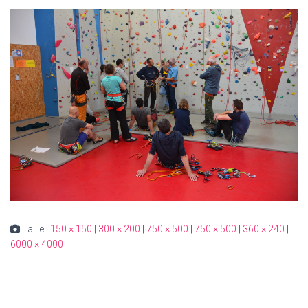
Taille :
150 × 150
|
300 × 200
|
750 × 500
|
750 × 500
|
360 × 240
|
6000 × 4000