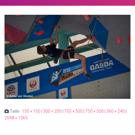
Taille :
150 × 150
|
300 × 200
|
750 × 500
|
750 × 500
|
360 × 240
|
2048 × 1365