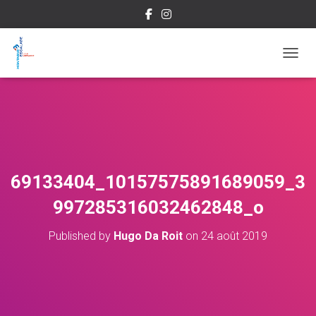
OUVRI
69133404_10157575891689059_3
997285316032462848_o
Published by
Hugo Da Roit
on
24 août 2019