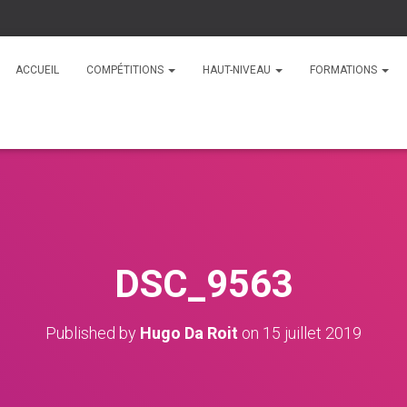
ACCUEIL
COMPÉTITIONS
HAUT-NIVEAU
FORMATIONS
DSC_9563
Published by
Hugo Da Roit
on
15 juillet 2019