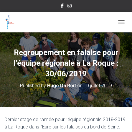
OUVRI
Regroupement en falaise pour
l’équipe régionale à La Roque :
30/06/2019
Published by
Hugo Da Roit
on
10 juillet 2019
Dernier stage de l’année pour l’équipe régionale 2018-2019
à La Roque dans l’Eure sur les falaises du bord de Seine.