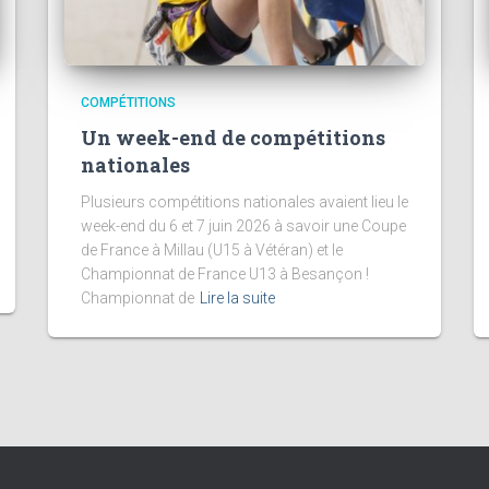
COMPÉTITIONS
Un week-end de compétitions
nationales
Plusieurs compétitions nationales avaient lieu le
week-end du 6 et 7 juin 2026 à savoir une Coupe
de France à Millau (U15 à Vétéran) et le
Championnat de France U13 à Besançon !
Championnat de
Lire la suite