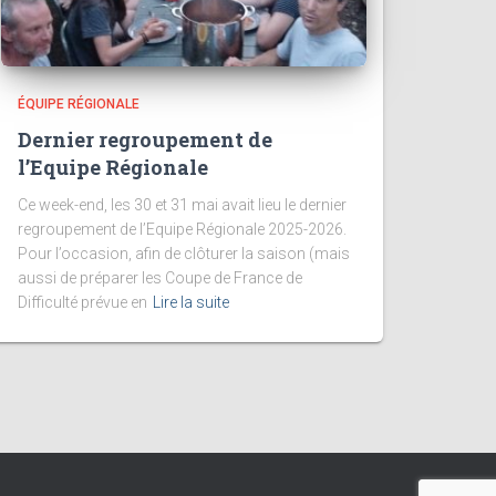
ÉQUIPE RÉGIONALE
Dernier regroupement de
l’Equipe Régionale
Ce week-end, les 30 et 31 mai avait lieu le dernier
regroupement de l’Equipe Régionale 2025-2026.
Pour l’occasion, afin de clôturer la saison (mais
aussi de préparer les Coupe de France de
Difficulté prévue en
Lire la suite