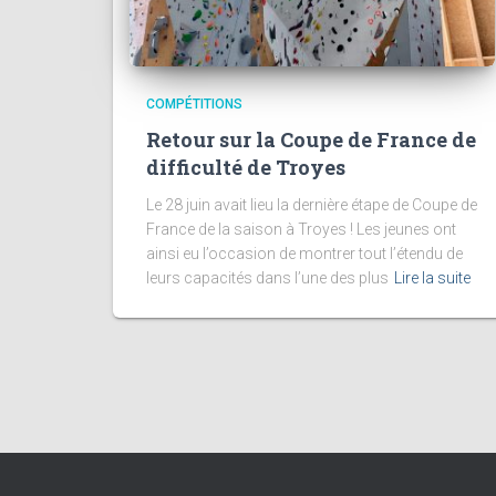
COMPÉTITIONS
Retour sur la Coupe de France de
difficulté de Troyes
Le 28 juin avait lieu la dernière étape de Coupe de
France de la saison à Troyes ! Les jeunes ont
ainsi eu l’occasion de montrer tout l’étendu de
leurs capacités dans l’une des plus
Lire la suite