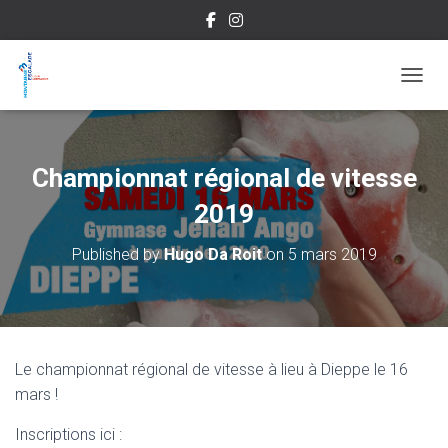
OUVRI
Championnat régional de vitesse
2019
Published by
Hugo Da Roit
on
5 mars 2019
Le championnat régional de vitesse à lieu à Dieppe le 16
mars !
Inscriptions ici :