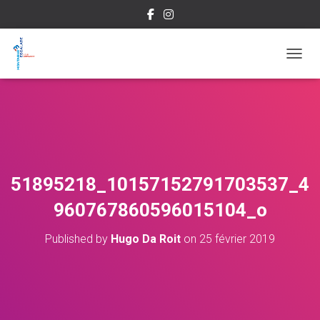
OUVRI
51895218_10157152791703537_4
960767860596015104_o
Published by
Hugo Da Roit
on
25 février 2019