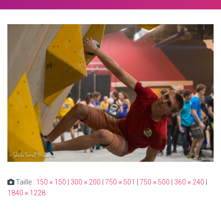
Taille :
150 × 150
|
300 × 200
|
750 × 501
|
750 × 500
|
360 × 240
|
1840 × 1228