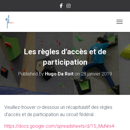
OUVRI
Les règles d’accès et de
participation
Published by
Hugo Da Roit
on
28 janvier 2019
Veuillez-trouver ci-dessous un récapitulatif des règles
d’accès et de participation au circuit fédéral :
https://docs.google.com/spreadsheets/d/1S_MuNrs4-