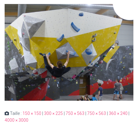
Taille :
150 × 150
|
300 × 225
|
750 × 563
|
750 × 563
|
360 × 240
|
4000 × 3000