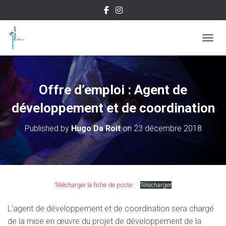
OUVRI
Offre d’emploi : Agent de
développement et de coordination
Published by
Hugo Da Roit
on
23 décembre 2018
Télécharger la fiche de poste :
Télécharger
L’agent de développement et de coordination sera chargé
de la mise en œuvre du projet de développement de la