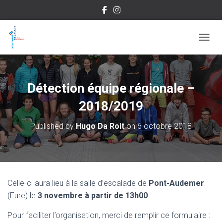
OUVRI
Détection équipe régionale –
2018/2019
Published by
Hugo Da Roit
on
6 octobre 2018
Celle-ci aura lieu à la salle d’escalade de
Pont-Audemer
(Eure) le
3 novembre à partir de 13h00
.
Pour faciliter l’organisation, merci de remplir ce formulaire :