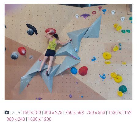
Taille :
150 × 150
|
300 × 225
|
750 × 563
|
750 × 563
|
1536 × 1152
|
360 × 240
|
1600 × 1200